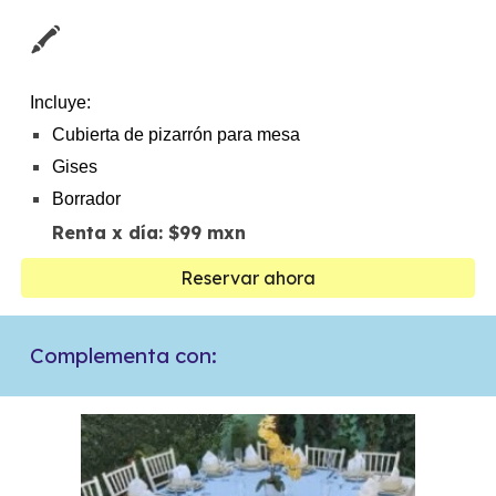
🖍️
Incluye:
Cubierta de pizarrón para mesa
Gises
Borrador
Renta x día: $
99
mxn
Reservar ahora
Complementa con: